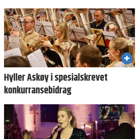
Hyller Askøy i spesial­skrevet
konkurransebidrag