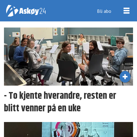
Bli abo
Tag:
askøy
brass
band
- To kjente hverandre, resten er
blitt venner på en uke