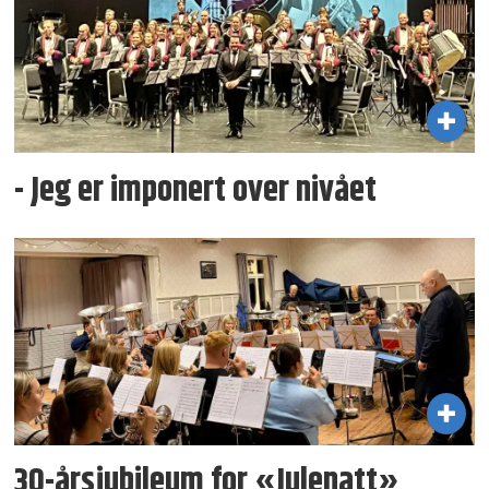
- Jeg er imponert over nivået
30-årsjubileum for «Julenatt»