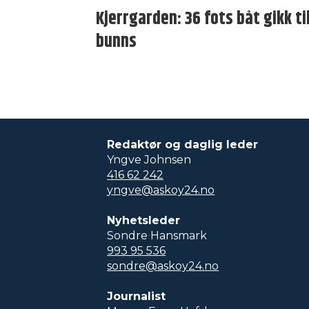
Kjerrgarden: 36 fots båt gikk ti
bunns
Redaktør og daglig leder
Yngve Johnsen
416 62 242
yngve@askoy24.no
Nyhetsleder
Sondre Hansmark
993 95 536
sondre@askoy24.no
Journalist