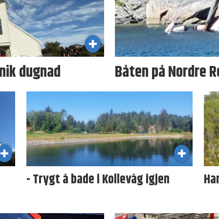
unik dugnad
Båten på Nordre R
- Trygt å bade i Kollevåg igjen
Ha