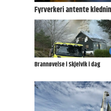
Fyrverkeri antente kledni
Brannøvelse i Skjelvik i dag