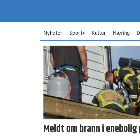
Nyheter
Sport
Kultur
Næring
D
Tag:
askøy
brann
og
redning
Meldt om brann i enebolig