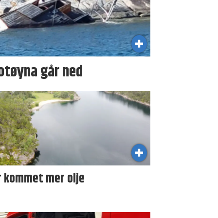
otøyna går ned
r kommet mer olje