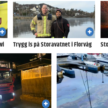
wi
Trygg is på Stora­vatnet i Florvåg
St