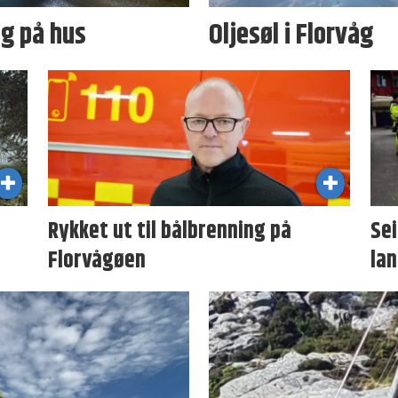
ng på hus
Oljesøl i Florvåg
Rykket ut til bålbrenning på
Sei
Florvågøen
lan