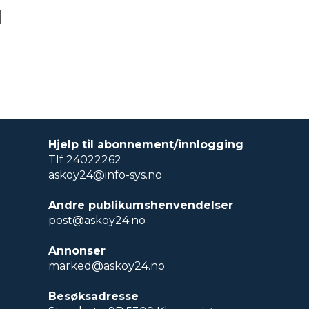
l
Hjelp til abonnement/innlogging
Tlf 24022262
askoy24@info-sys.no
Andre publikumshenvendelser
post@askoy24.no
Annonser
marked@askoy24.no
Besøksadresse