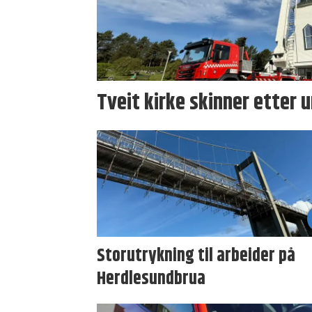
Tveit kirke skinner etter 
Storutrykning til arbeider på
Herdlesundbrua