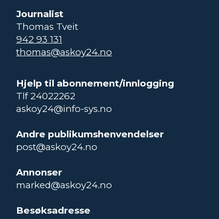
Journalist
Thomas Tveit
942 93 131
thomas@askoy24.no
Hjelp til abonnement/innlogging
Tlf 24022262
askoy24@info-sys.no
Andre publikumshenvendelser
post@askoy24.no
Annonser
marked@askoy24.no
Besøksadresse