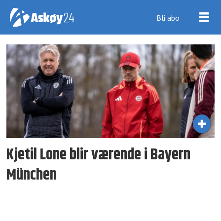
Bli abo
Tag:
angel
city
Kjetil Lone blir værende i Bayern
München