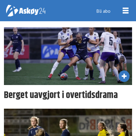
Bli abo
Tag:
andrea
skjøndal
Berget uavgjort i overtidsdrama