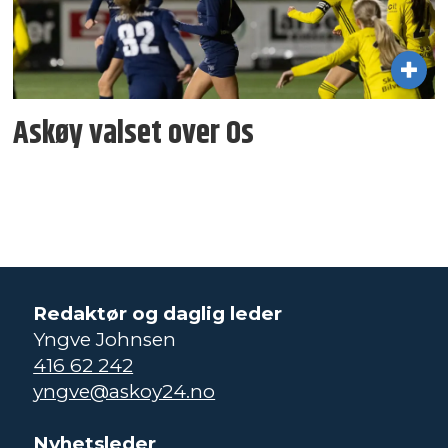
Askøy valset over Os
Redaktør og daglig leder
Yngve Johnsen
416 62 242
yngve@askoy24.no
Nyhetsleder