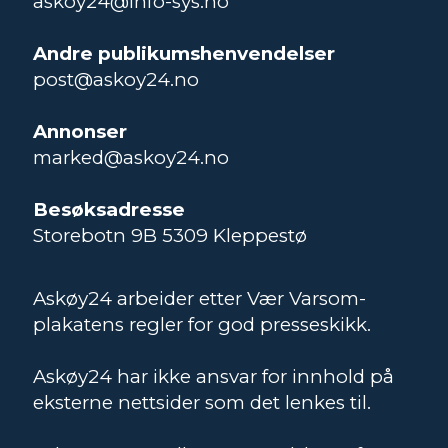
askoy24@info-sys.no
Andre publikumshenvendelser
post@askoy24.no
Annonser
marked@askoy24.no
Besøksadresse
Storebotn 9B 5309 Kleppestø
Askøy24 arbeider etter Vær Varsom-
plakatens regler for god presseskikk.
Askøy24 har ikke ansvar for innhold på
eksterne nettsider som det lenkes til.