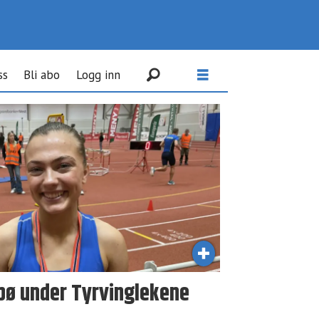
ss
Bli abo
Logg inn
ebø under Tyrvinglekene