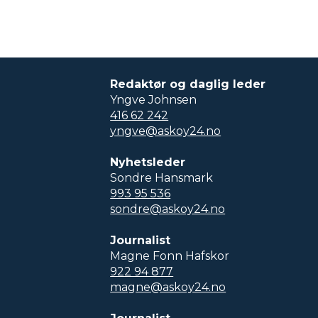
Redaktør og daglig leder
Yngve Johnsen
416 62 242
yngve@askoy24.no
Nyhetsleder
Sondre Hansmark
993 95 536
sondre@askoy24.no
Journalist
Magne Fonn Hafskor
922 94 877
magne@askoy24.no