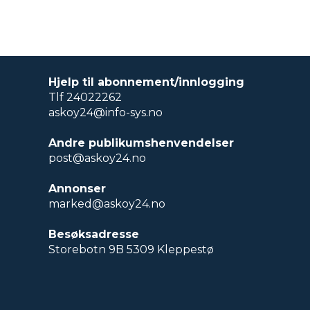
Hjelp til abonnement/innlogging
Tlf 24022262
askoy24@info-sys.no
Andre publikumshenvendelser
post@askoy24.no
Annonser
marked@askoy24.no
Besøksadresse
Storebotn 9B 5309 Kleppestø