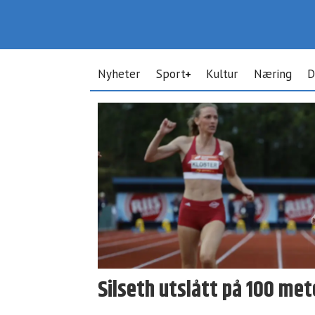
Nyheter
Sport
Kultur
Næring
D
Tag:
200
meter
Silseth utslått på 100 met