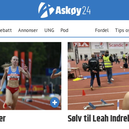
ebatt
Annonser
UNG
Pod
Fordel
Tips o
er
Sølv til Leah Indr