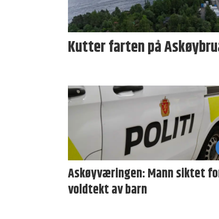
Kutter farten på Askøybrua
Askøyværingen: Mann siktet fo
voldtekt av barn