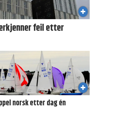
kjenner feil etter
ppel norsk etter dag én