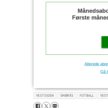
Månedsabo
Første måned 
Allerede abo
Gå t
VESTSIDEN
SMØRÅS
FOTBALL
VES