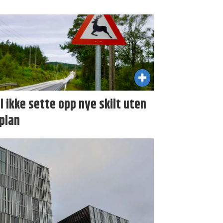
il ikke sette opp nye skilt uten
plan