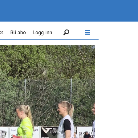
ss
Bli abo
Logg inn