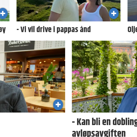
øy
- Vi vil drive i pappas ånd
Olj
- Kan bli en dobli
avløpsavgiften