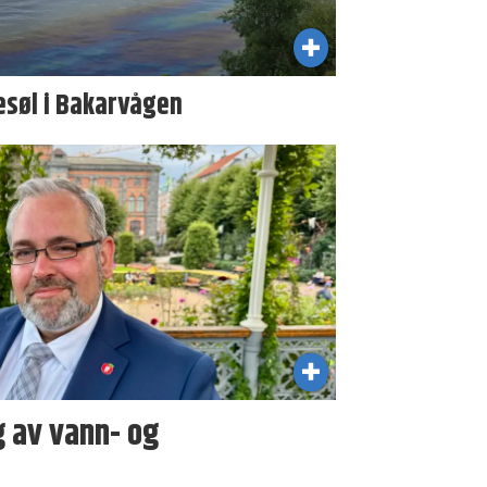
esøl i Bakarvågen
ng av vann- og