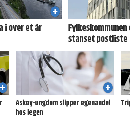
 i over et år
Fylkeskommunen er
stanset postliste
r
Askøy-ungdom slipper egenandel
Tri
hos legen