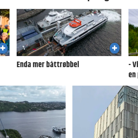
Enda mer båttrøbbel
- V
en 