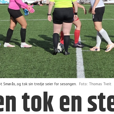
mørås, og tok sin tredje seier for sesongen.
Foto: Thomas Tveit
n tok en ste