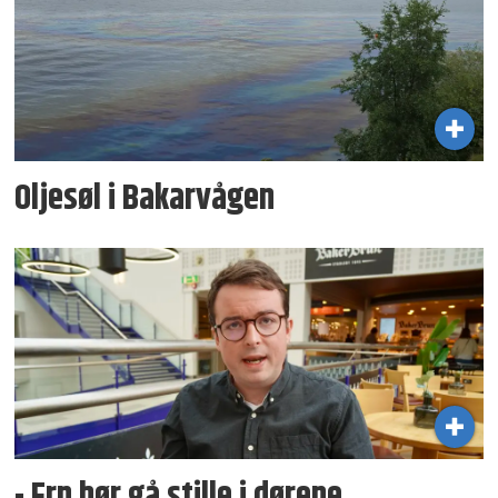
Oljesøl i Bakarvågen
- Frp bør gå stille i dørene