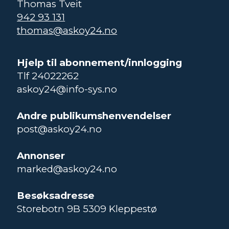
Thomas Tveit
942 93 131
thomas@askoy24.no
Hjelp til abonnement/innlogging
Tlf 24022262
askoy24@info-sys.no
Andre publikumshenvendelser
post@askoy24.no
Annonser
marked@askoy24.no
Besøksadresse
Storebotn 9B 5309 Kleppestø