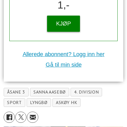
1,-
KJØP
Allerede abonnent? Logg inn her
Gå til min side
ÅSANE 3
SANNA AASEBØ
4. DIVISJON
SPORT
LYNGBØ
ASKØY HK