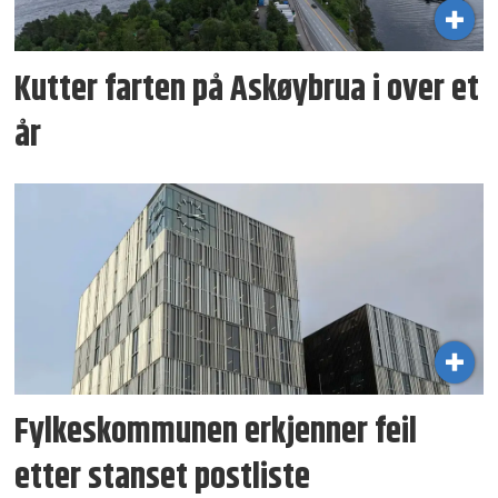
Kutter farten på Askøybrua i over et
år
Fylkeskommunen erkjenner feil
etter stanset postliste