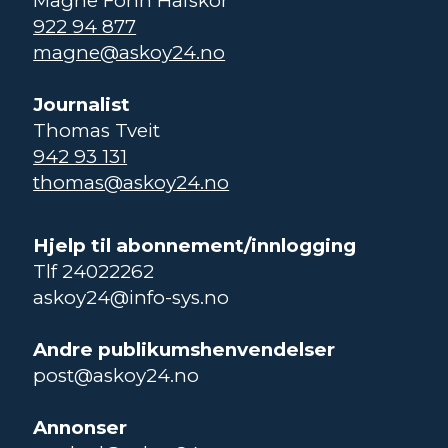
Magne Fonn Hafskor
922 94 877
magne@askoy24.no
Journalist
Thomas Tveit
942 93 131
thomas@askoy24.no
Hjelp til abonnement/innlogging
Tlf 24022262
askoy24@info-sys.no
Andre publikumshenvendelser
post@askoy24.no
Annonser