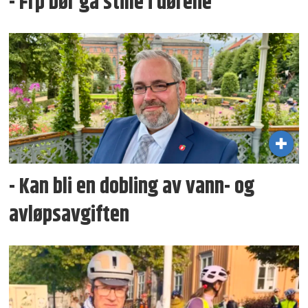
- Frp bør gå stille i dørene
- Kan bli en dobling av vann- og
avløpsavgiften