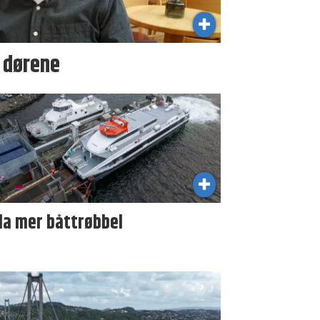
i dørene
da mer båttrøbbel