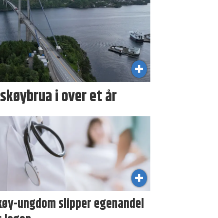
skøybrua i over et år
køy-ungdom slipper egenandel