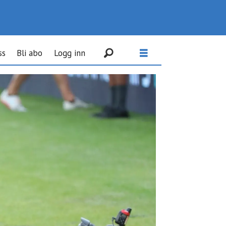
ss
Bli abo
Logg inn