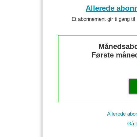
Allerede abon
Et abonnement gir tilgang til 
Månedsabo
Første måned 
Allerede abo
Gå t