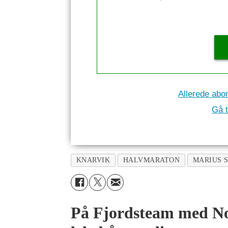
Allerede abo
Gå t
KNARVIK
HALVMARATON
MARIUS 
På Fjordsteam med No