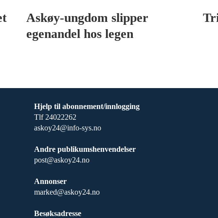
et
Askøy-ungdom slipper
Tr
egenandel hos legen
Hjelp til abonnement/innlogging
Tlf 24022262
askoy24@info-sys.no
Andre publikumshenvendelser
post@askoy24.no
Annonser
marked@askoy24.no
Besøksadresse