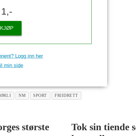
1,-
KJØP
nnent? Logg inn her
il min side
SØRLI
NM
SPORT
FRIIDRETT
rges største
Tok sin tiende 