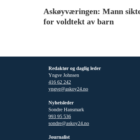
Askøyværingen: Mann sikt
for voldtekt av barn
Redaktør og daglig leder
Yngve Johnsen
416 62 242
yngve@askoy24.no
Nyhetsleder
Sondre Hansmark
993 95 536
sondre@askoy24.no
Journalist