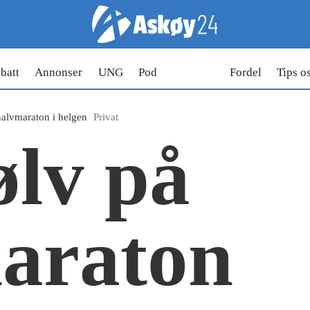
batt
Annonser
UNG
Pod
Fordel
Tips o
halvmaraton i helgen
Privat
lv på
araton