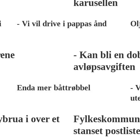
karusellen
i
- Vi vil drive i pappas ånd
Ol
rene
- Kan bli en do
avløpsavgiften
Enda mer båttrøbbel
- V
ut
brua i over et
Fylkeskommunen
stanset postlist