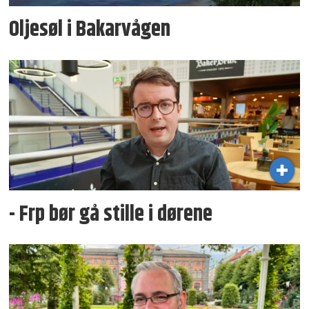
Oljesøl i Bakarvågen
- Frp bør gå stille i dørene