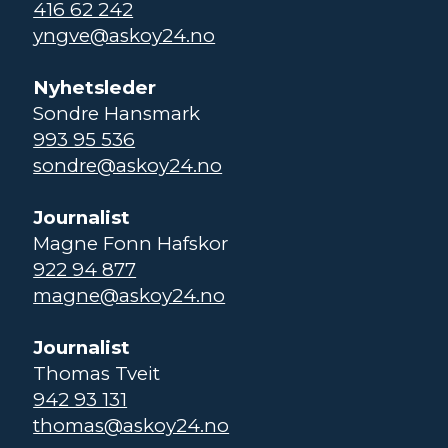
416 62 242
yngve@askoy24.no
Nyhetsleder
Sondre Hansmark
993 95 536
sondre@askoy24.no
Journalist
Magne Fonn Hafskor
922 94 877
magne@askoy24.no
Journalist
Thomas Tveit
942 93 131
thomas@askoy24.no