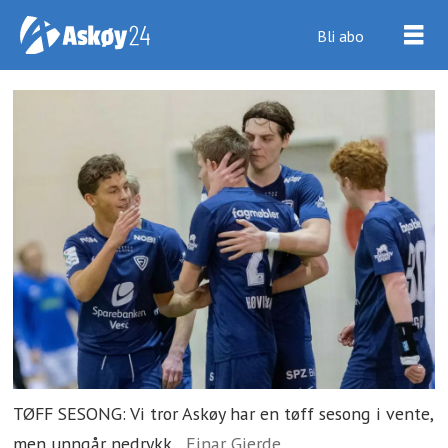
Bli abo
TØFF SESONG: Vi tror Askøy har en tøff sesong i vente,
men unngår nedrykk.
Einar Gjerde