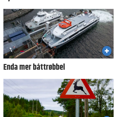
Enda mer båttrøbbel