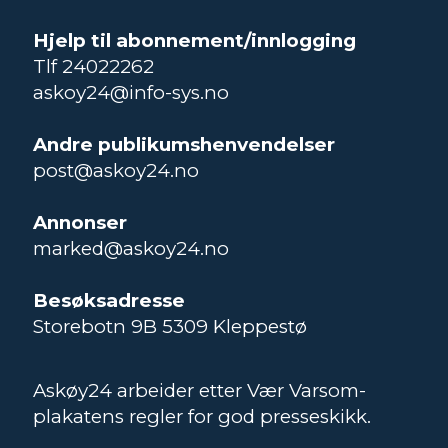
Hjelp til abonnement/innlogging
Tlf 24022262
askoy24@info-sys.no
Andre publikumshenvendelser
post@askoy24.no
Annonser
marked@askoy24.no
Besøksadresse
Storebotn 9B 5309 Kleppestø
Askøy24 arbeider etter Vær Varsom-
plakatens regler for god presseskikk.