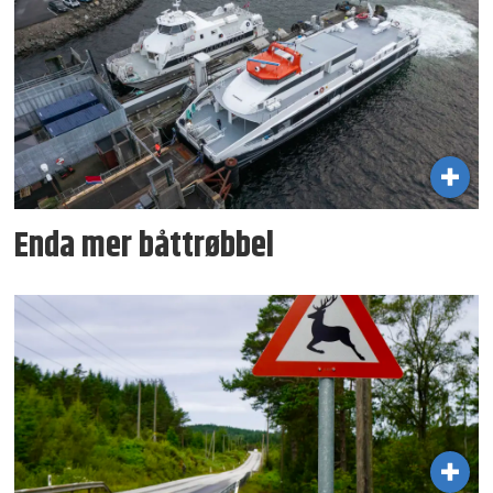
Enda mer båttrøbbel