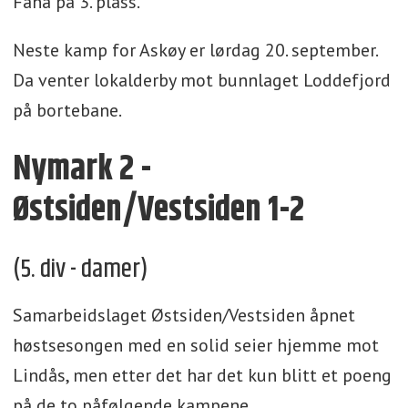
Fana på 3. plass.
Neste kamp for Askøy er lørdag 20. september.
Da venter lokalderby mot bunnlaget Loddefjord
på bortebane.
Nymark 2 -
Østsiden/Vestsiden 1-2
(5. div - damer)
Samarbeidslaget Østsiden/Vestsiden åpnet
høstsesongen med en solid seier hjemme mot
Lindås, men etter det har det kun blitt et poeng
på de to påfølgende kampene.