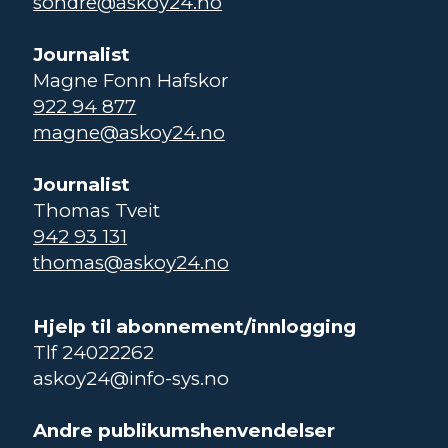
sondre@askoy24.no
Journalist
Magne Fonn Hafskor
922 94 877
magne@askoy24.no
Journalist
Thomas Tveit
942 93 131
thomas@askoy24.no
Hjelp til abonnement/innlogging
Tlf 24022262
askoy24@info-sys.no
Andre publikumshenvendelser