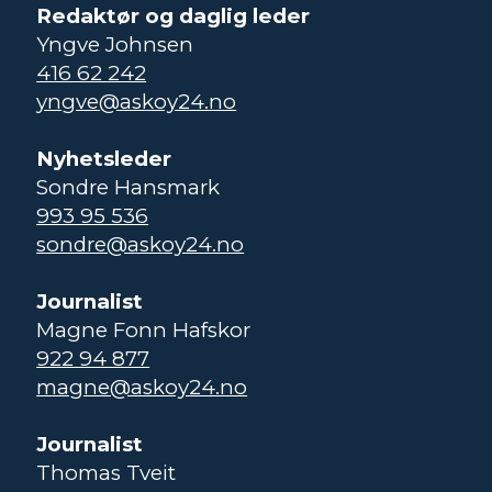
Redaktør og daglig leder
Yngve Johnsen
416 62 242
yngve@askoy24.no
Nyhetsleder
Sondre Hansmark
993 95 536
sondre@askoy24.no
Journalist
Magne Fonn Hafskor
922 94 877
magne@askoy24.no
Journalist
Thomas Tveit