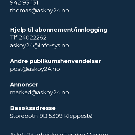
942 93 131
thomas@askoy24.no
Hjelp til abonnement/innlogging
Tlf 24022262
askoy24@info-sys.no
Andre publikumshenvendelser
post@askoy24.no
Annonser
marked@askoy24.no
Besøksadresse
Storebotn 9B 5309 Kleppestø
Askøy24 arbeider etter Vær Varsom-