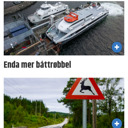
Enda mer båttrøbbel