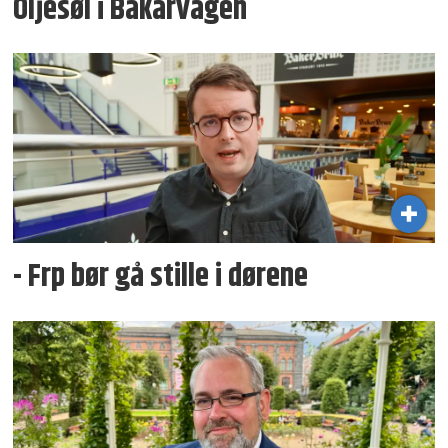
Oljesøl i Bakarvågen
- Frp bør gå stille i dørene