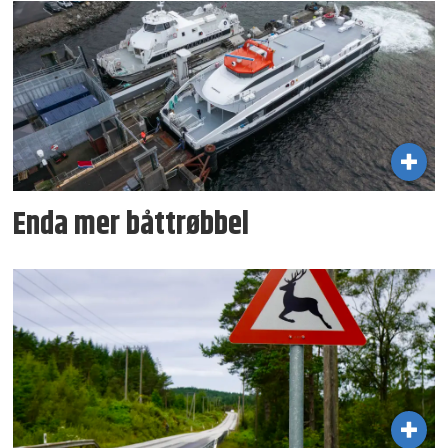
Enda mer båttrøbbel