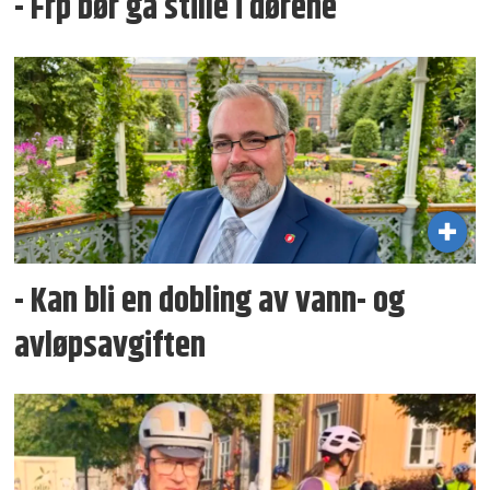
- Frp bør gå stille i dørene
- Kan bli en dobling av vann- og
avløpsavgiften