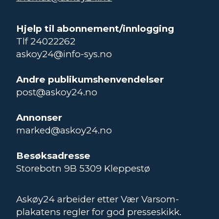
Hjelp til abonnement/innlogging
Tlf 24022262
askoy24@info-sys.no
Andre publikumshenvendelser
post@askoy24.no
Annonser
marked@askoy24.no
Besøksadresse
Storebotn 9B 5309 Kleppestø
Askøy24 arbeider etter Vær Varsom-
plakatens regler for god presseskikk.