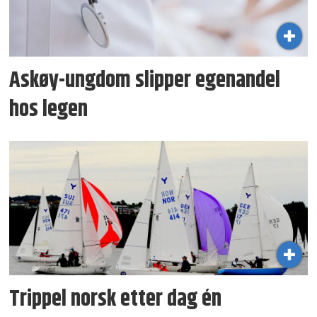
Askøy-ungdom slipper egenandel
hos legen
Trippel norsk etter dag én