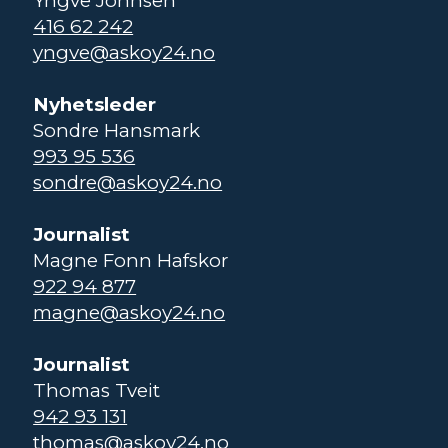
Yngve Johnsen
416 62 242
yngve@askoy24.no
Nyhetsleder
Sondre Hansmark
993 95 536
sondre@askoy24.no
Journalist
Magne Fonn Hafskor
922 94 877
magne@askoy24.no
Journalist
Thomas Tveit
942 93 131
thomas@askoy24.no