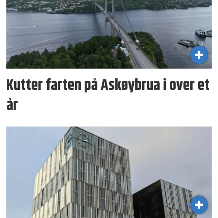
Kutter farten på Askøybrua i over et
år