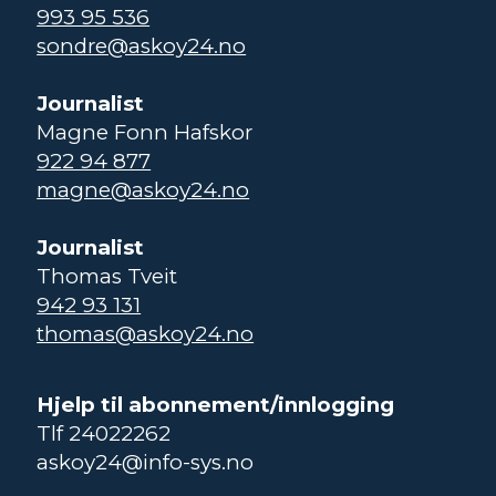
993 95 536
sondre@askoy24.no
Journalist
Magne Fonn Hafskor
922 94 877
magne@askoy24.no
Journalist
Thomas Tveit
942 93 131
thomas@askoy24.no
Hjelp til abonnement/innlogging
Tlf 24022262
askoy24@info-sys.no