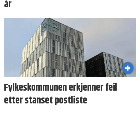
år
Fylkeskommunen erkjenner feil
etter stanset postliste