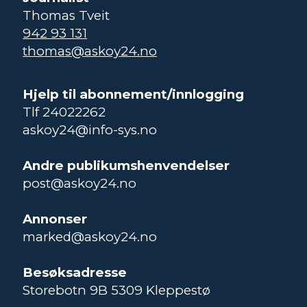
Thomas Tveit
942 93 131
thomas@askoy24.no
Hjelp til abonnement/innlogging
Tlf 24022262
askoy24@info-sys.no
Andre publikumshenvendelser
post@askoy24.no
Annonser
marked@askoy24.no
Besøksadresse
Storebotn 9B 5309 Kleppestø