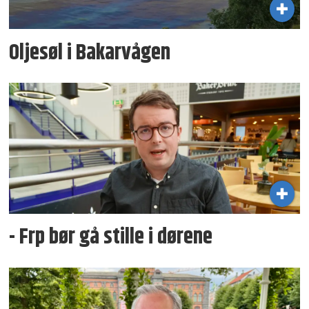
Oljesøl i Bakarvågen
- Frp bør gå stille i dørene