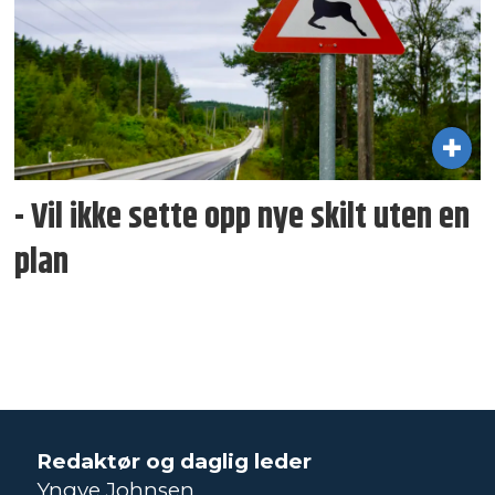
- Vil ikke sette opp nye skilt uten en
plan
Redaktør og daglig leder
Yngve Johnsen