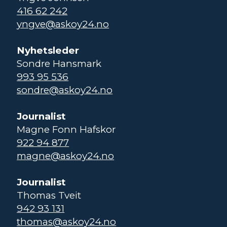
416 62 242
yngve@askoy24.no
Nyhetsleder
Sondre Hansmark
993 95 536
sondre@askoy24.no
Journalist
Magne Fonn Hafskor
922 94 877
magne@askoy24.no
Journalist
Thomas Tveit
942 93 131
thomas@askoy24.no