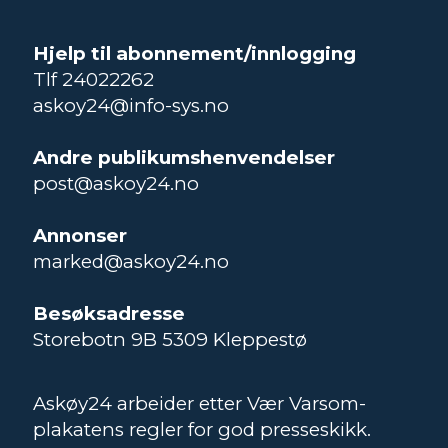
Hjelp til abonnement/innlogging
Tlf 24022262
askoy24@info-sys.no
Andre publikumshenvendelser
post@askoy24.no
Annonser
marked@askoy24.no
Besøksadresse
Storebotn 9B 5309 Kleppestø
Askøy24 arbeider etter Vær Varsom-
plakatens regler for god presseskikk.