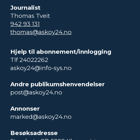
Journalist
Thomas Tveit
942 93 131
thomas@askoy24.no
Hjelp til abonnement/innlogging
Tlf 24022262
askoy24@info-sys.no
Andre publikumshenvendelser
post@askoy24.no
Annonser
marked@askoy24.no
Besøksadresse