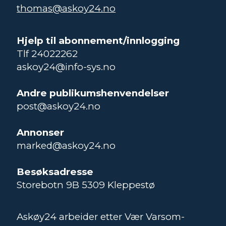
thomas@askoy24.no
Hjelp til abonnement/innlogging
Tlf 24022262
askoy24@info-sys.no
Andre publikumshenvendelser
post@askoy24.no
Annonser
marked@askoy24.no
Besøksadresse
Storebotn 9B 5309 Kleppestø
Askøy24 arbeider etter Vær Varsom-