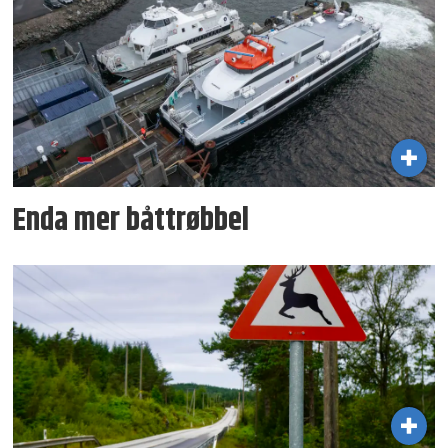
Enda mer båttrøbbel