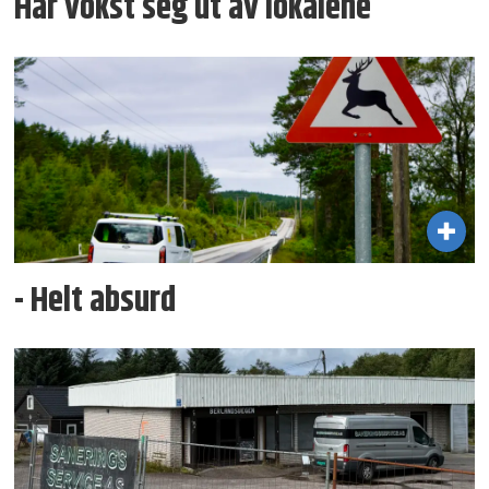
Har vokst seg ut av lokalene
- Helt absurd