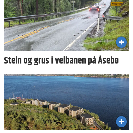
Stein og grus i veibanen på Åsebø