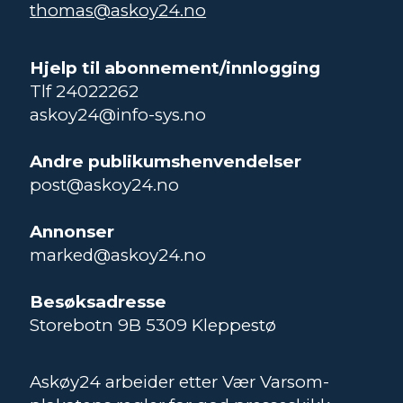
thomas@askoy24.no
Hjelp til abonnement/innlogging
Tlf 24022262
askoy24@info-sys.no
Andre publikumshenvendelser
post@askoy24.no
Annonser
marked@askoy24.no
Besøksadresse
Storebotn 9B 5309 Kleppestø
Askøy24 arbeider etter Vær Varsom-