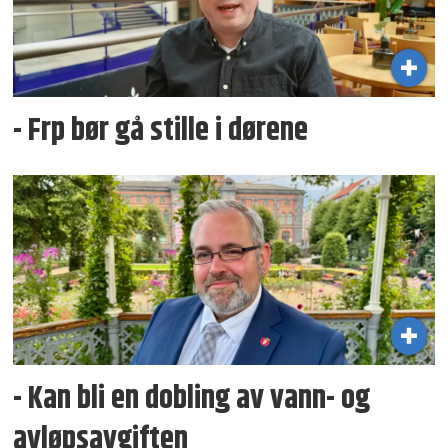
- Frp bør gå stille i dørene
- Kan bli en dobling av vann- og
avløpsavgiften