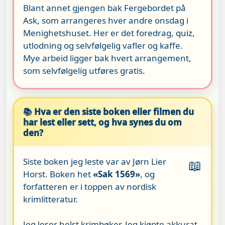
Blant annet gjengen bak Fergebordet på
Ask, som arrangeres hver andre onsdag i
Menighetshuset. Her er det foredrag, quiz,
utlodning og selvfølgelig vafler og kaffe.
Mye arbeid ligger bak hvert arrangement,
som selvfølgelig utføres gratis.
📚 Hva er den siste boken eller filmen du
har lest eller sett, og hva synes du om
den?
Siste boken jeg leste var av Jørn Lier
📖
Horst. Boken het
«Sak 1569»
, og
forfatteren er i toppen av nordisk
krimlitteratur.
Jeg leser helst krimbøker. Jeg kjøpte akkurat