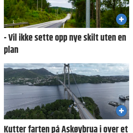
- Vil ikke sette opp nye skilt uten en
plan
Kutter farten på Askøybrua i over et