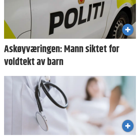
Askøyværingen: Mann siktet for
voldtekt av barn