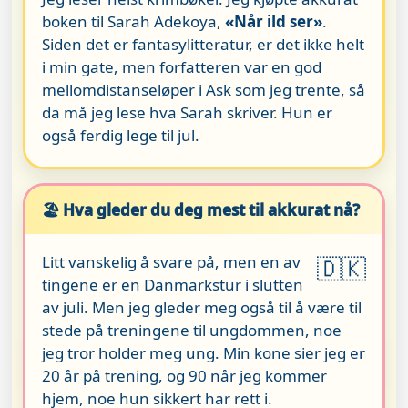
boken til Sarah Adekoya,
«Når ild ser»
.
Siden det er fantasylitteratur, er det ikke helt
i min gate, men forfatteren var en god
mellomdistanseløper i Ask som jeg trente, så
da må jeg lese hva Sarah skriver. Hun er
også ferdig lege til jul.
🏖️ Hva gleder du deg mest til akkurat nå?
Litt vanskelig å svare på, men en av
🇩🇰
tingene er en Danmarkstur i slutten
av juli. Men jeg gleder meg også til å være til
stede på treningene til ungdommen, noe
jeg tror holder meg ung. Min kone sier jeg er
20 år på trening, og 90 når jeg kommer
hjem, noe hun sikkert har rett i.