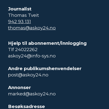
Journalist
Thomas Tveit
942 93 131
thomas@askoy24.no
Hjelp til abonnement/innlogging
Tlf 24022262
askoy24@info-sys.no
Andre publikumshenvendelser
post@askoy24.no
Annonser
marked@askoy24.no
Besøksadresse