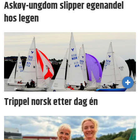
Askøy-ungdom slipper egenandel
hos legen
Trippel norsk etter dag én