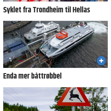
Syklet fra Trondheim til Hellas
Enda mer båttrøbbel