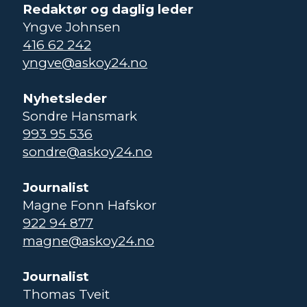
Redaktør og daglig leder
Yngve Johnsen
416 62 242
yngve@askoy24.no
Nyhetsleder
Sondre Hansmark
993 95 536
sondre@askoy24.no
Journalist
Magne Fonn Hafskor
922 94 877
magne@askoy24.no
Journalist
Thomas Tveit