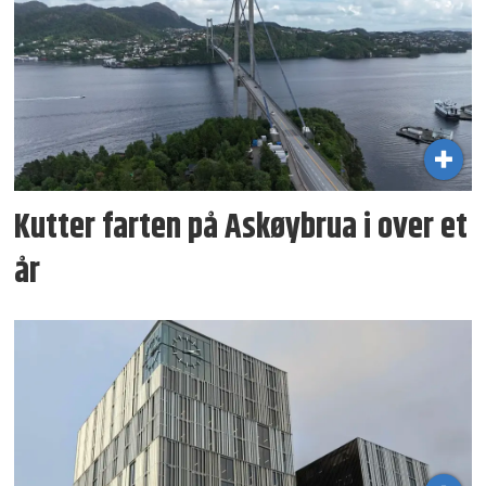
Kutter farten på Askøybrua i over et
år