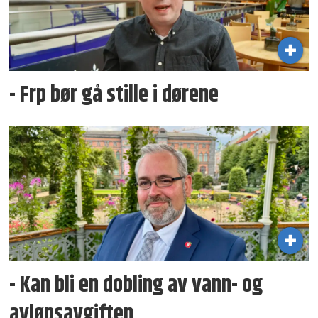
- Frp bør gå stille i dørene
- Kan bli en dobling av vann- og
avløpsavgiften