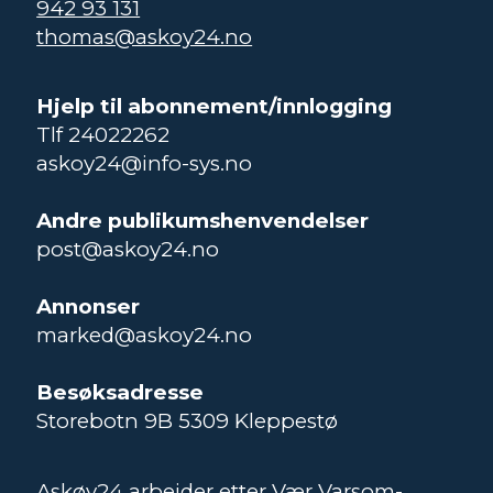
942 93 131
thomas@askoy24.no
Hjelp til abonnement/innlogging
Tlf 24022262
askoy24@info-sys.no
Andre publikumshenvendelser
post@askoy24.no
Annonser
marked@askoy24.no
Besøksadresse
Storebotn 9B 5309 Kleppestø
Askøy24 arbeider etter Vær Varsom-