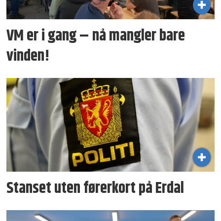
VM er i gang – nå mangler bare
vinden!
Stanset uten førerkort på Erdal