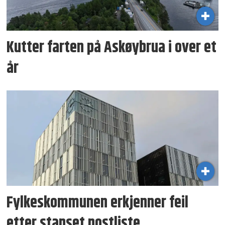
Kutter farten på Askøybrua i over et
år
Fylkeskommunen erkjenner feil
etter stanset postliste