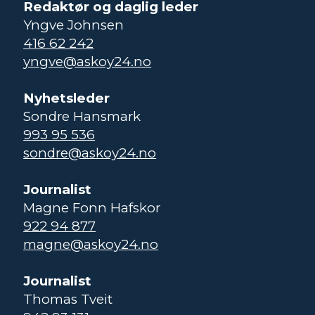
Redaktør og daglig leder
Yngve Johnsen
416 62 242
yngve@askoy24.no
Nyhetsleder
Sondre Hansmark
993 95 536
sondre@askoy24.no
Journalist
Magne Fonn Hafskor
922 94 877
magne@askoy24.no
Journalist
Thomas Tveit