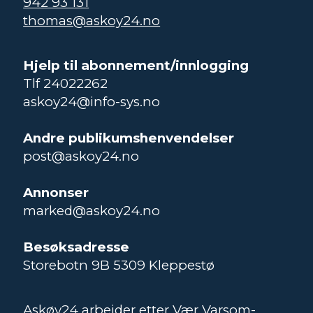
942 93 131
thomas@askoy24.no
Hjelp til abonnement/innlogging
Tlf 24022262
askoy24@info-sys.no
Andre publikumshenvendelser
post@askoy24.no
Annonser
marked@askoy24.no
Besøksadresse
Storebotn 9B 5309 Kleppestø
Askøy24 arbeider etter Vær Varsom-