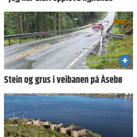
Stein og grus i veibanen på Åsebø