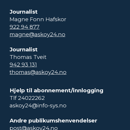
Journalist
Magne Fonn Hafskor
922 94 877
magne@askoy24.no
Journalist
Thomas Tveit
942 93 131
thomas@askoy24.no
Hjelp til abonnement/innlogging
Tlf 24022262
askoy24@info-sys.no
Andre publikumshenvendelser
post@askoy24.no