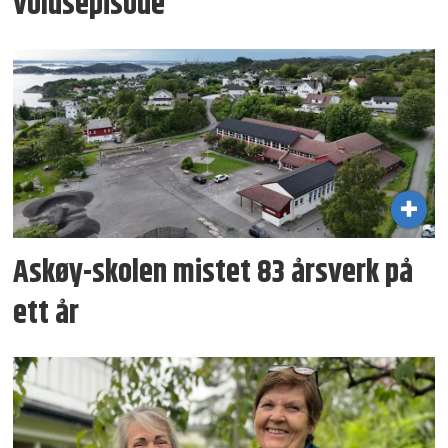
voldsepisode
Askøy-skolen mistet 83 årsverk på
ett år