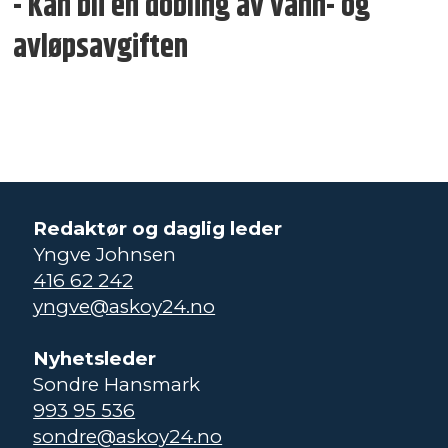
- Kan bli en dobling av vann- og
avløpsavgiften
Redaktør og daglig leder
Yngve Johnsen
416 62 242
yngve@askoy24.no
Nyhetsleder
Sondre Hansmark
993 95 536
sondre@askoy24.no