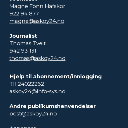
Magne Fonn Hafskor
922 94 877
magne@askoy24.no
Journalist
Thomas Tveit
942 93 131
thomas@askoy24.no
Hjelp til abonnement/innlogging
Tlf 24022262
askoy24@info-sys.no
Andre publikumshenvendelser
post@askoy24.no