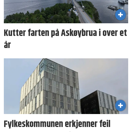
Kutter farten på Askøybrua i over et
år
Fylkeskommunen erkjenner feil