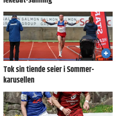
lekebåt-samling
Tok sin tiende seier i Sommer­
karusellen