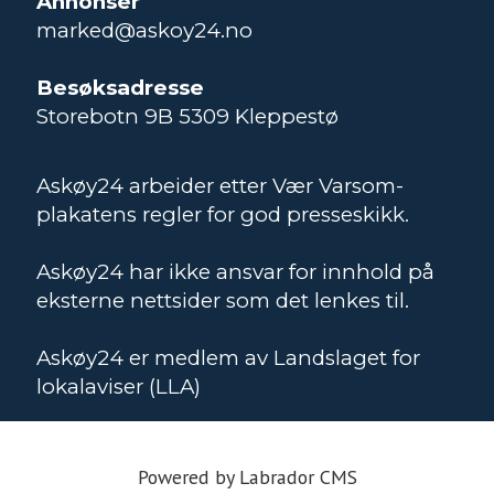
Annonser
marked@askoy24.no
Besøksadresse
Storebotn 9B 5309 Kleppestø
Askøy24 arbeider etter Vær Varsom-
plakatens regler for god presseskikk.
Askøy24 har ikke ansvar for innhold på
eksterne nettsider som det lenkes til.
Askøy24 er medlem av Landslaget for
lokalaviser (LLA)
Powered by Labrador CMS