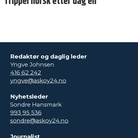
Trippel norsk etter dag én
Redaktør og daglig leder
Yngve Johnsen
416 62 242
yngve@askoy24.no
Nyhetsleder
Sondre Hansmark
993 95 536
sondre@askoy24.no
Journalist