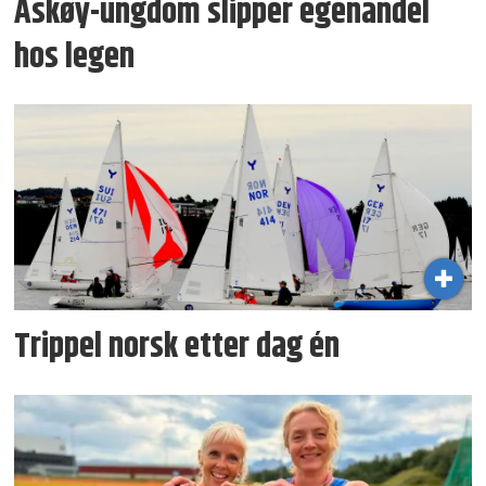
Askøy-ungdom slipper egenandel
hos legen
Trippel norsk etter dag én