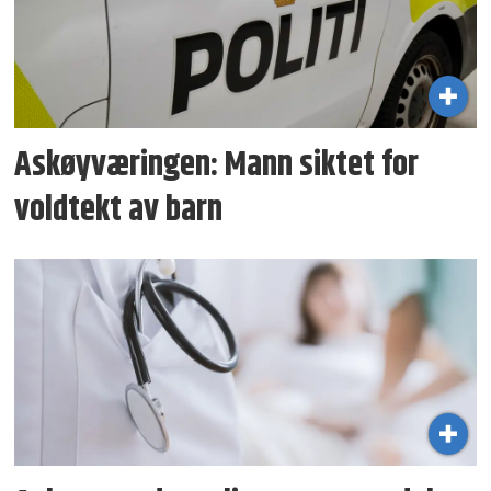
Askøyværingen: Mann siktet for
voldtekt av barn