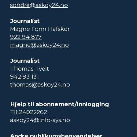
sondre@askoy24.no
Journalist
Magne Fonn Hafskor
922 94 877
magne@askoy24.no
Journalist
Thomas Tveit
942 93 131
thomas@askoy24.no
Hjelp til abonnement/innlogging
Tlf 24022262
askoy24@info-sys.no
Andre publikumshenvendelser