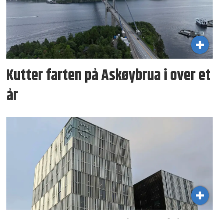
Kutter farten på Askøybrua i over et
år