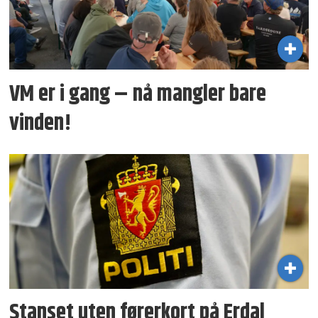
VM er i gang – nå mangler bare
vinden!
Stanset uten førerkort på Erdal