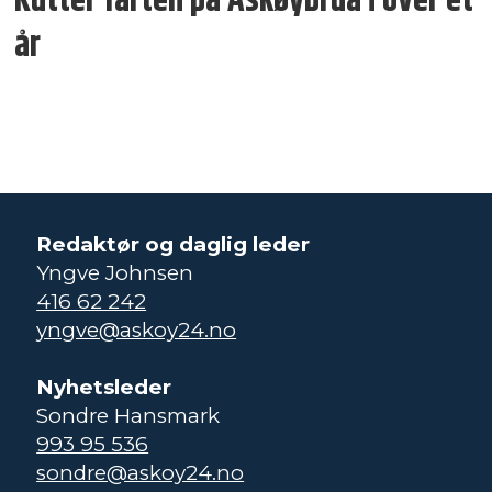
Kutter farten på Askøybrua i over et
år
Redaktør og daglig leder
Yngve Johnsen
416 62 242
yngve@askoy24.no
Nyhetsleder
Sondre Hansmark
993 95 536
sondre@askoy24.no