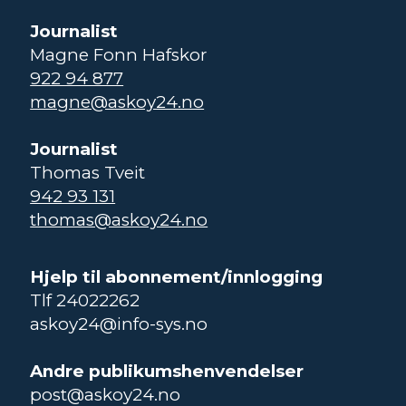
Journalist
Magne Fonn Hafskor
922 94 877
magne@askoy24.no
Journalist
Thomas Tveit
942 93 131
thomas@askoy24.no
Hjelp til abonnement/innlogging
Tlf 24022262
askoy24@info-sys.no
Andre publikumshenvendelser
post@askoy24.no