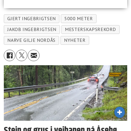
GJERT INGEBRIGTSEN
5000 METER
JAKOB INGEBRIGTSEN
MESTERSKAPSREKORD
NARVE GILJE NORDÅS
NYHETER
Stein og grus i veibanen på Åsebø