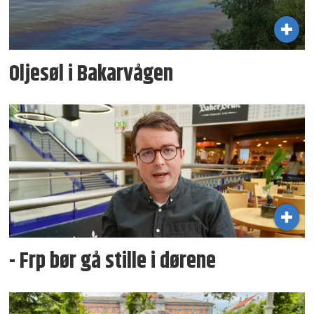
Oljesøl i Bakarvågen
- Frp bør gå stille i dørene