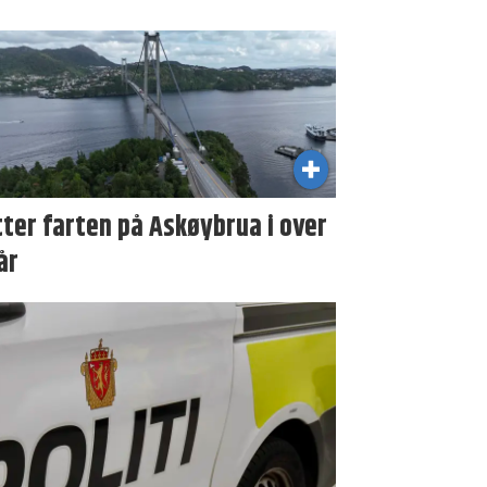
ter farten på Askøybrua i over
år