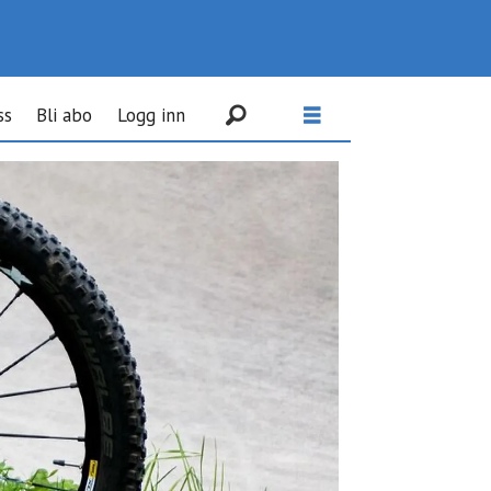
ss
Bli abo
Logg inn