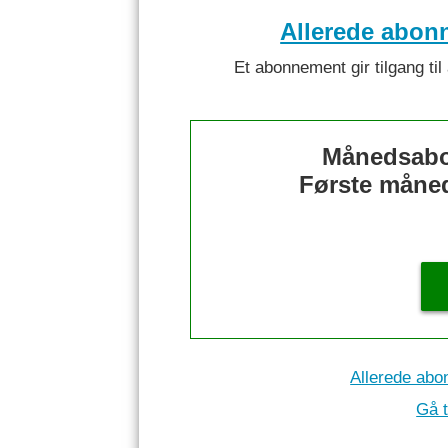
Allerede abon
Et abonnement gir tilgang til 
Månedsabo
Første måned 
Allerede abo
Gå t