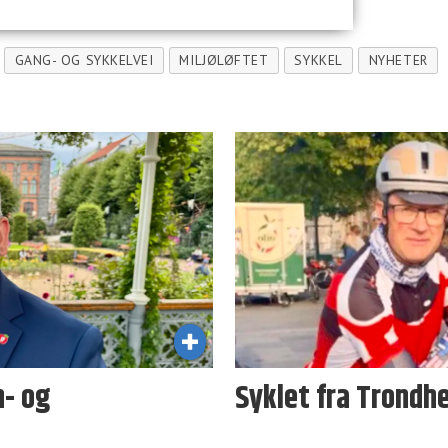
GANG- OG SYKKELVEI
MILJØLØFTET
SYKKEL
NYHETER
n- og
Syklet fra Trondhe