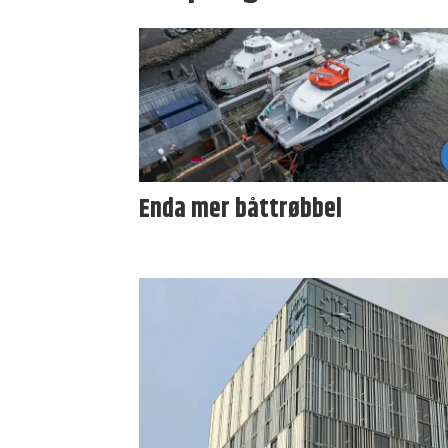
Enda mer båttrøbbel