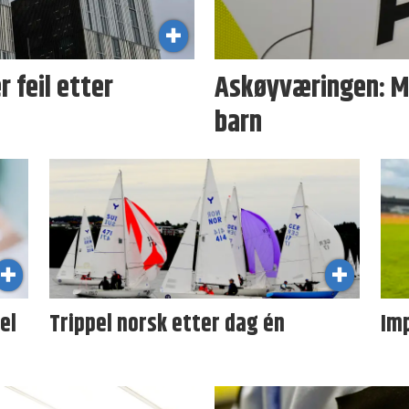
 feil etter
Askøyværingen: Ma
barn
el
Trippel norsk etter dag én
Im