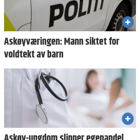
Askøyværingen: Mann siktet for
voldtekt av barn
Askøy-ungdom slipper egenandel