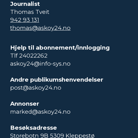
Journalist
Thomas Tveit
942 93 131
thomas@askoy24.no
Hjelp til abonnement/innlogging
Tlf 24022262
askoy24@info-sys.no
Andre publikumshenvendelser
post@askoy24.no
Annonser
marked@askoy24.no
Besøksadresse
Storebotn 9B 5309 Kleppestø