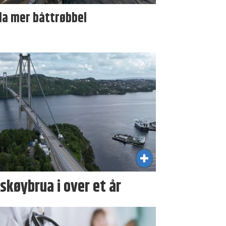
da mer båttrøbbel
skøybrua i over et år