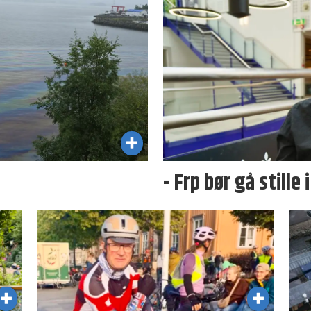
- Frp bør gå stille 