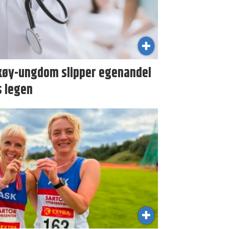
køy-ungdom slipper egenandel
s legen