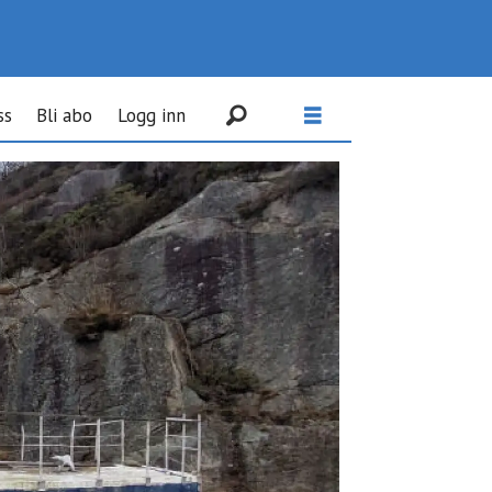
ss
Bli abo
Logg inn