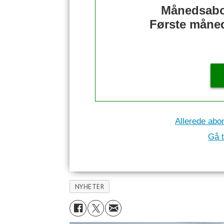
Månedsabo
Første måned 
Allerede abo
Gå t
NYHETER