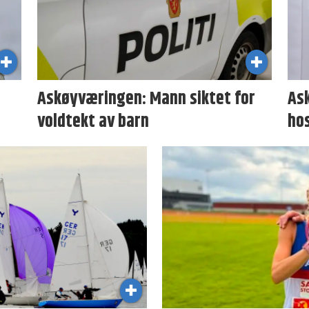
Askøyværingen: Mann siktet for
As
voldtekt av barn
ho