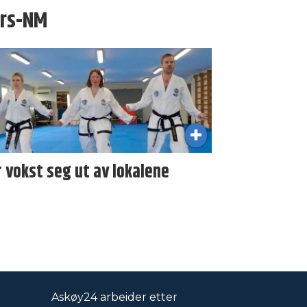
ers-NM
 vokst seg ut av lokalene
Askøy24 arbeider etter