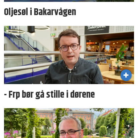
Oljesøl i Bakarvågen
- Frp bør gå stille i dørene