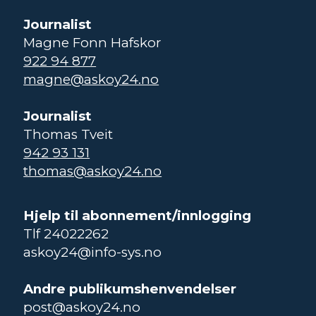
Journalist
Magne Fonn Hafskor
922 94 877
magne@askoy24.no
Journalist
Thomas Tveit
942 93 131
thomas@askoy24.no
Hjelp til abonnement/innlogging
Tlf 24022262
askoy24@info-sys.no
Andre publikumshenvendelser
post@askoy24.no