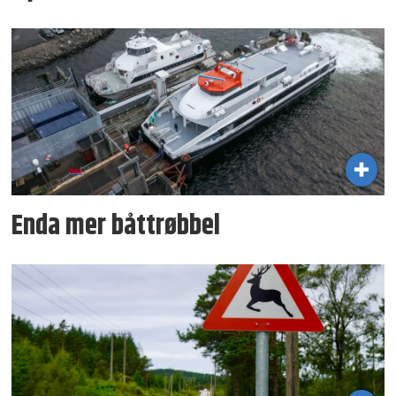
Enda mer båttrøbbel