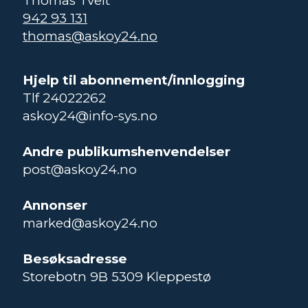
Thomas Tveit
942 93 131
thomas@askoy24.no
Hjelp til abonnement/innlogging
Tlf 24022262
askoy24@info-sys.no
Andre publikumshenvendelser
post@askoy24.no
Annonser
marked@askoy24.no
Besøksadresse
Storebotn 9B 5309 Kleppestø