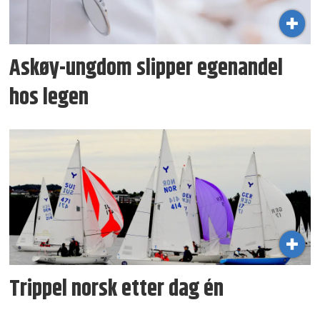
Askøy-ungdom slipper egenandel
hos legen
Trippel norsk etter dag én