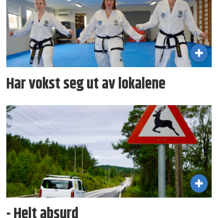
Har vokst seg ut av lokalene
- Helt absurd