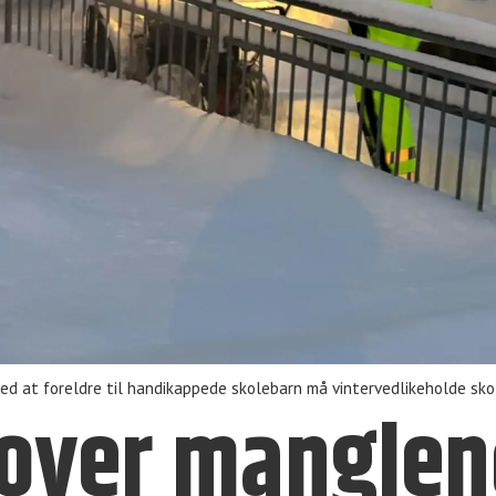
ed at foreldre til handikappede skolebarn må vintervedlikeholde sko
r over mangle