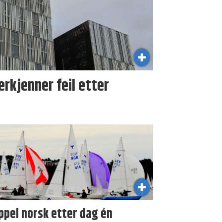
kjenner feil etter
ppel norsk etter dag én