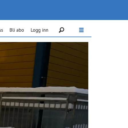
ss
Bli abo
Logg inn