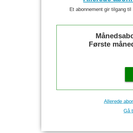
Et abonnement gir tilgang til 
Månedsabo
Første måned 
Allerede abo
Gå t