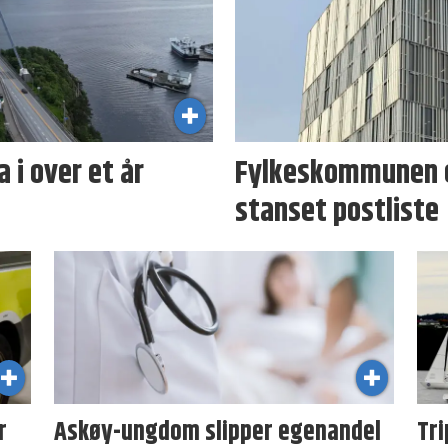
 i over et år
Fylkeskommunen er
stanset postliste
r
Askøy-ungdom slipper egenandel
Tri