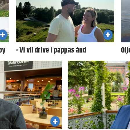
øy
- Vi vil drive i pappas ånd
Olj