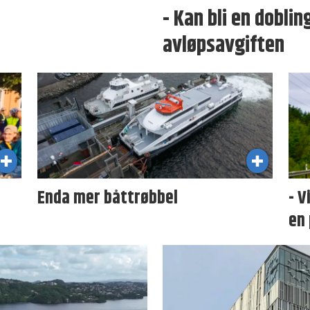
- Kan bli en dobli
avløpsavgiften
Enda mer båttrøbbel
- V
en 