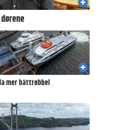
i dørene
da mer båttrøbbel