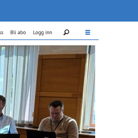
ss
Bli abo
Logg inn