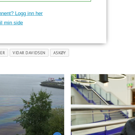
nnent? Logg inn her
il min side
ER
VIDAR DAVIDSEN
ASKØY