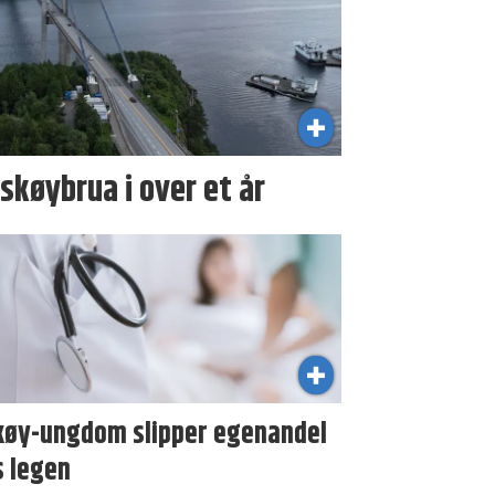
skøybrua i over et år
køy-ungdom slipper egenandel
s legen