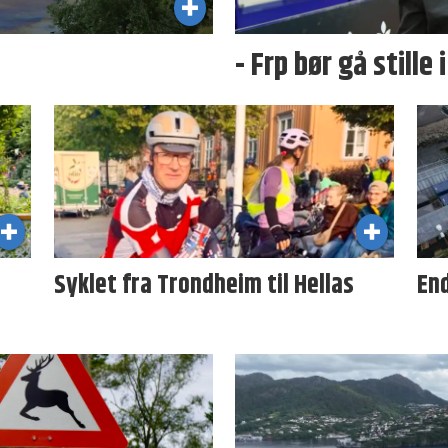
- Frp bør gå stille 
Syklet fra Trondheim til Hellas
En