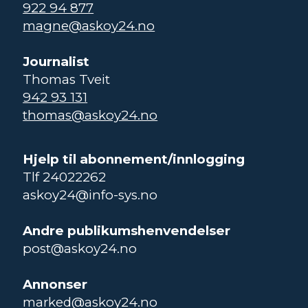
922 94 877
magne@askoy24.no
Journalist
Thomas Tveit
942 93 131
thomas@askoy24.no
Hjelp til abonnement/innlogging
Tlf 24022262
askoy24@info-sys.no
Andre publikumshenvendelser
post@askoy24.no
Annonser
marked@askoy24.no