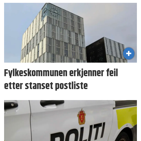
Fylkeskommunen erkjenner feil
etter stanset postliste