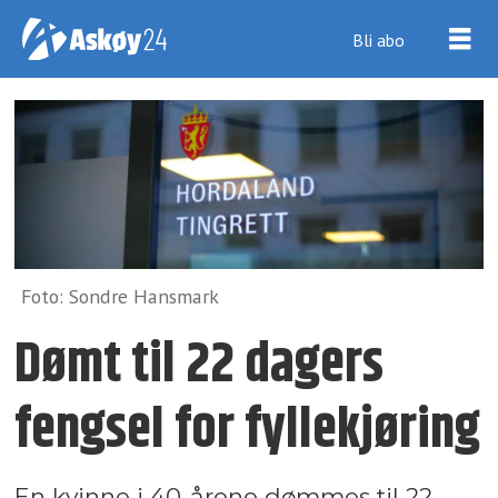
Bli abo
Foto: Sondre Hansmark
Dømt til 22 dagers
fengsel for fyllekjøring
En kvinne i 40-årene dømmes til 22