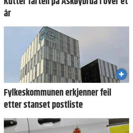
Kutter farten på Askøybrua i over et
år
Fylkeskommunen erkjenner feil
etter stanset postliste