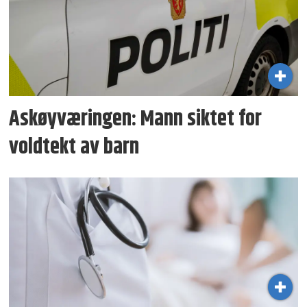
Askøyværingen: Mann siktet for
voldtekt av barn