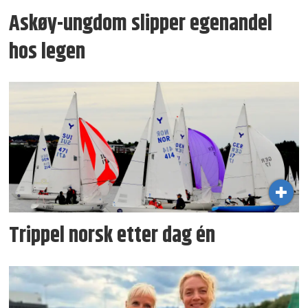
Askøy-ungdom slipper egenandel
hos legen
Trippel norsk etter dag én