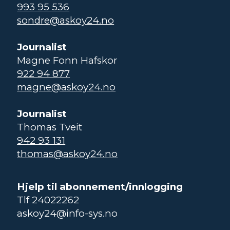
993 95 536
sondre@askoy24.no
Journalist
Magne Fonn Hafskor
922 94 877
magne@askoy24.no
Journalist
Thomas Tveit
942 93 131
thomas@askoy24.no
Hjelp til abonnement/innlogging
Tlf 24022262
askoy24@info-sys.no