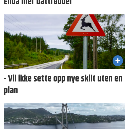
Enda mer båttrøbbel
- Vil ikke sette opp nye skilt uten en
plan