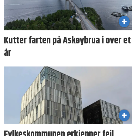
Kutter farten på Askøybrua i over et
år
Fylkeskommunen erkjenner feil