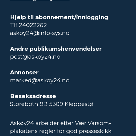
Hjelp til abonnement/innlogging
Tlf 24022262
askoy24@info-sys.no
Andre publikumshenvendelser
post@askoy24.no
Annonser
marked@askoy24.no
Besøksadresse
Storebotn 9B 5309 Kleppestø
Askøy24 arbeider etter Vær Varsom-
plakatens regler for god presseskikk.