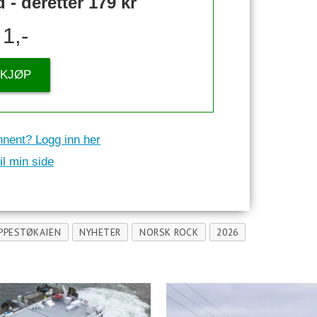
- deretter 179 kr
1,-
KJØP
nnent? Logg inn her
il min side
PPESTØKAIEN
NYHETER
NORSK ROCK
2026