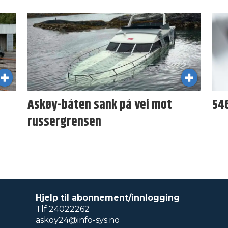
Askøy-båten sank på vei mot
54
russergrensen
Hjelp til abonnement/innlogging
Tlf 24022262
askoy24@info-sys.no