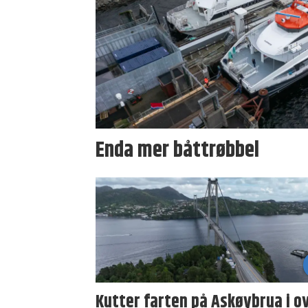
Enda mer båttrøbbel
Kutter farten på Askøybrua i o