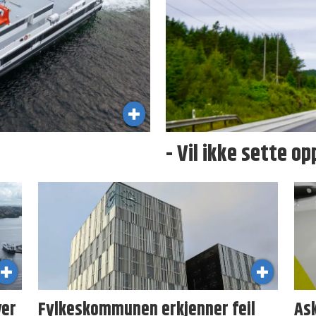
- Vil ikke sette op
ver
Fylkeskommunen erkjenner feil
As