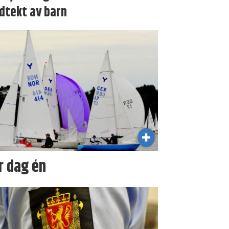
dtekt av barn
r dag én