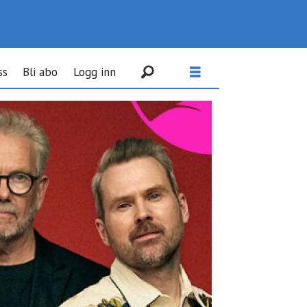
ss
Bli abo
Logg inn