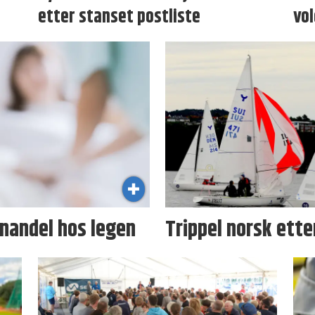
etter stanset postliste
vol
nandel hos legen
Trippel norsk ette