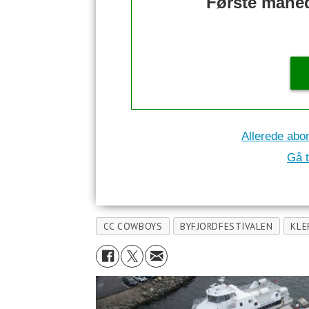
Første måned 
Allerede abo
Gå t
CC COWBOYS
BYFJORDFESTIVALEN
KLE