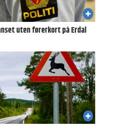
nset uten førerkort på Erdal