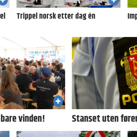
el
Trippel norsk etter dag én
Im
 bare vinden!
Stanset uten fører