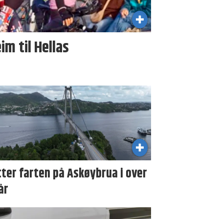
im til Hellas
ter farten på Askøybrua i over
år