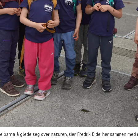
barna å glede seg over naturen, sier Fredrik Eide, her sammen med 