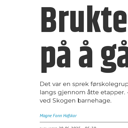
Brukte
på å g
Det var en sprek førskolegrup
langs gjennom åtte etapper. -
ved Skogen barnehage.
Magne Fonn
Hafskor