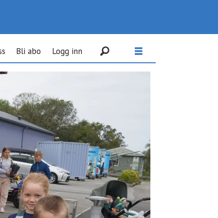
ss
Bli abo
Logg inn