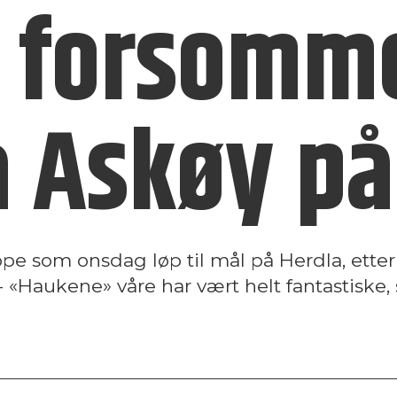
 for­somm
å Askøy på
pe som onsdag løp til mål på Herdla, etter
 «Haukene» våre har vært helt fantastiske, 