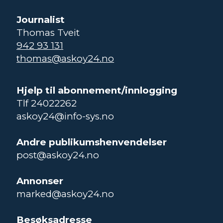
Journalist
Thomas Tveit
942 93 131
thomas@askoy24.no
Hjelp til abonnement/innlogging
Tlf 24022262
askoy24@info-sys.no
Andre publikumshenvendelser
post@askoy24.no
Annonser
marked@askoy24.no
Besøksadresse