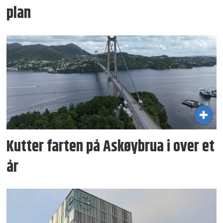
plan
Kutter farten på Askøybrua i over et
år