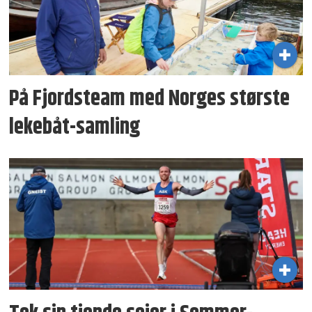
På Fjordsteam med Norges største
lekebåt-samling