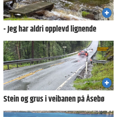
- Jeg har aldri opplevd lignende
Stein og grus i veibanen på Åsebø