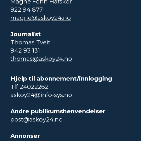
Magne Fonn Hafskor
922 94 877
magne@askoy24.no
Journalist
Thomas Tveit
942 93 131
thomas@askoy24.no
Hjelp til abonnement/innlogging
Tlf 24022262
askoy24@info-sys.no
Andre publikumshenvendelser
post@askoy24.no
Annonser