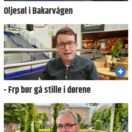
Oljesøl i Bakarvågen
- Frp bør gå stille i dørene