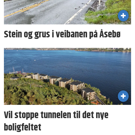
Stein og grus i veibanen på Åsebø
Vil stoppe tunnelen til det nye
boligfeltet