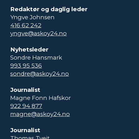
Redaktør og daglig leder
Yngve Johnsen
416 62 242
yngve@askoy24.no
Nyhetsleder
Sondre Hansmark
993 95 536
sondre@askoy24.no
Journalist
Magne Fonn Hafskor
922 94 877
magne@askoy24.no
Journalist
Thomas Tveit