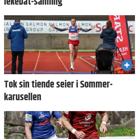
lekebåt-samling
Tok sin tiende seier i Sommer­
karusellen