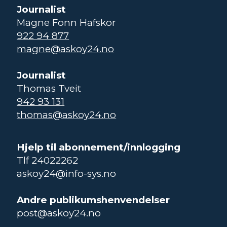
Journalist
Magne Fonn Hafskor
922 94 877
magne@askoy24.no
Journalist
Thomas Tveit
942 93 131
thomas@askoy24.no
Hjelp til abonnement/innlogging
Tlf 24022262
askoy24@info-sys.no
Andre publikumshenvendelser
post@askoy24.no