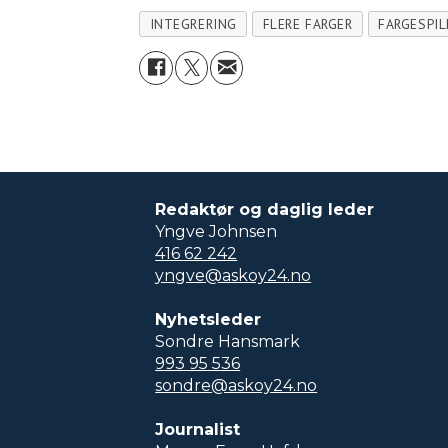
INTEGRERING
FLERE FARGER
FARGESPIL
Redaktør og daglig leder
Yngve Johnsen
416 62 242
yngve@askoy24.no
Nyhetsleder
Sondre Hansmark
993 95 536
sondre@askoy24.no
Journalist