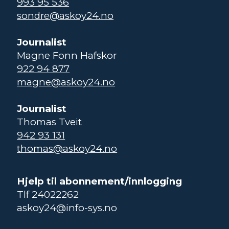
993 95 536
sondre@askoy24.no
Journalist
Magne Fonn Hafskor
922 94 877
magne@askoy24.no
Journalist
Thomas Tveit
942 93 131
thomas@askoy24.no
Hjelp til abonnement/innlogging
Tlf 24022262
askoy24@info-sys.no