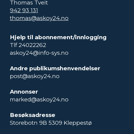
Thomas Tveit
942 93 131
thomas@askoy24.no
Hjelp til abonnement/innlogging
Tlf 24022262
askoy24@info-sys.no
Andre publikumshenvendelser
post@askoy24.no
Annonser
marked@askoy24.no
Besøksadresse
Storebotn 9B 5309 Kleppestø