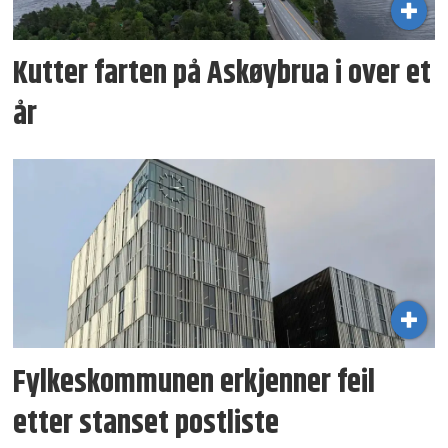
Kutter farten på Askøybrua i over et
år
Fylkeskommunen erkjenner feil
etter stanset postliste